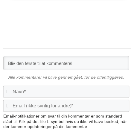
Alle kommentarer vil blive gennemgået, før de offentliggøres.
N
a
v
E
n
m
*
a
Email-notifikationer om svar til din kommentar er som standard
i
slået til. Klik på det lille
-symbol hvis du ikke vil have besked, når
der kommer opdateringer på din kommentar.
l