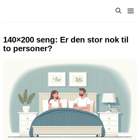
Hop
M
til
indhold
140×200 seng: Er den stor nok til
to personer?