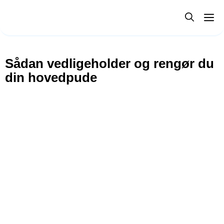
Hop
M
til
indhold
Sådan vedligeholder og rengør du
din hovedpude