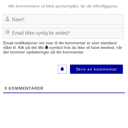
Alle kommentarer vil blive gennemgået, før de offentliggøres.
N
a
v
E
n
m
*
a
Email-notifikationer om svar til din kommentar er som standard
slået til. Klik på det lille
-symbol hvis du ikke vil have besked, når
i
der kommer opdateringer på din kommentar.
l
(
i
k
k
e
0
KOMMENTARER
s
y
n
l
i
g
f