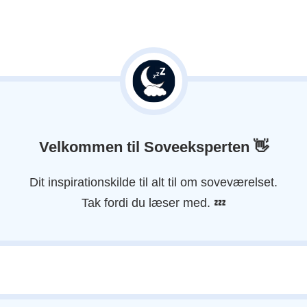
o
r
a
n
d
r
e
)
*
Velkommen til Soveeksperten
👋
Dit inspirationskilde til alt til om soveværelset.
Tak fordi du læser med. 💤