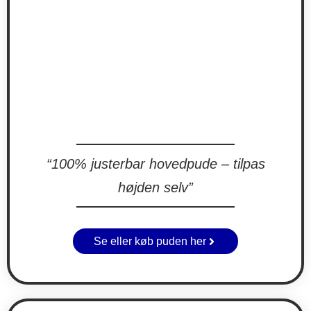
“100% justerbar hovedpude – tilpas
højden selv”
Se eller køb puden her