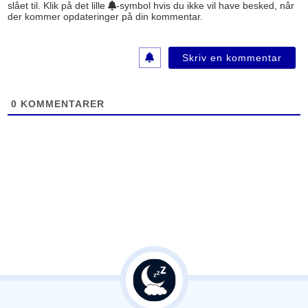
slået til. Klik på det lille
-symbol hvis du ikke vil have besked, når
i
der kommer opdateringer på din kommentar.
l
(
i
k
k
e
0
KOMMENTARER
s
y
n
l
i
g
f
o
r
a
n
d
r
e