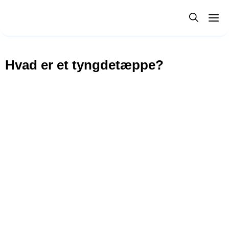
Hop
M
til
indhold
Hvad er et tyngdetæppe?