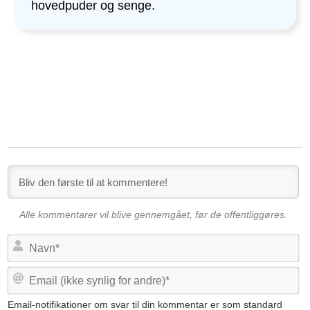
hovedpuder og senge.
Alle kommentarer vil blive gennemgået, før de offentliggøres.
N
a
v
E
n
m
*
a
Email-notifikationer om svar til din kommentar er som standard