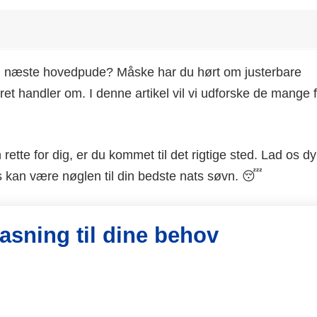
Hvornår skal dit
Så længe må du
barn begynde at
sove med en
sove med
tyngdedyne
hovedpude?
din næste hovedpude? Måske har du hørt om justerbare
et handler om. I denne artikel vil vi udforske de mange 
ette for dig, er du kommet til det rigtige sted. Lad os d
s kan være nøglen til din bedste nats søvn. 😴
pasning til dine behov