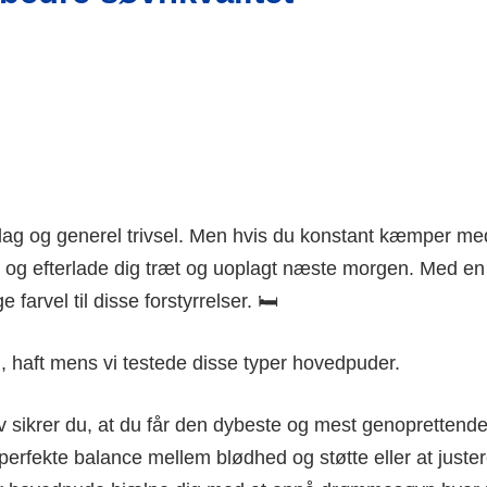
dag og generel trivsel. Men hvis du konstant kæmper me
n og efterlade dig træt og uoplagt næste morgen. Med en
farvel til disse forstyrrelser. 🛏️
 haft mens vi testede disse typer hovedpuder.
v sikrer du, at du får den dybeste og mest genoprettend
perfekte balance mellem blødhed og støtte eller at juste