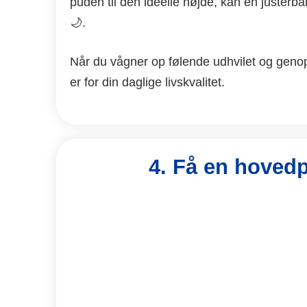
puden til den ideelle højde, kan en juste
🌙.
Når du vågner op følende udhvilet og genopl
er for din daglige livskvalitet.
4. Få en hoved