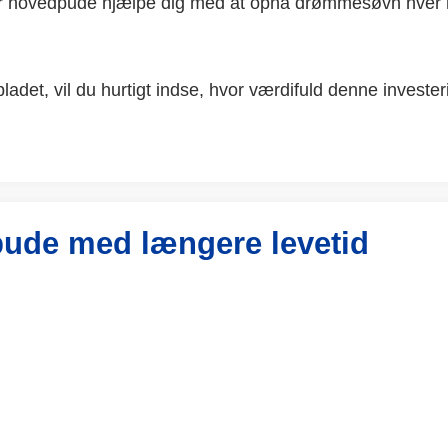
rbar hovedpude hjælpe dig med at opnå drømmesøvn hver 
adet, vil du hurtigt indse, hvor værdifuld denne invester
pude med længere levetid