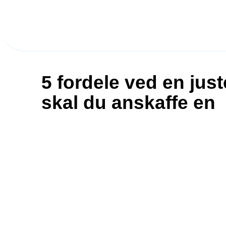
Hop
til
indhold
5 fordele ved en jus
skal du anskaffe en