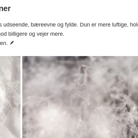
ner
es udseende, bæreevne og fylde. Dun er mere luftige, hol
od billigere og vejer mere.
men. 🪶