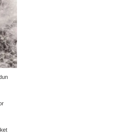
 dun
or
ket