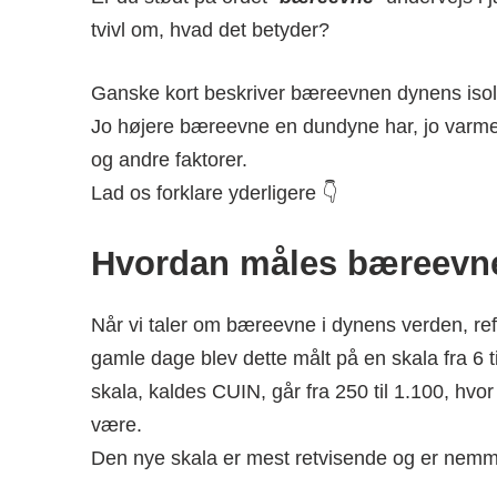
tvivl om, hvad det betyder?
Ganske kort beskriver bæreevnen dynens isole
Jo højere bæreevne en dundyne har, jo varme
og andre faktorer.
Lad os forklare yderligere 👇
Hvordan måles bæreevne
Når vi taler om bæreevne i dynens verden, refer
gamle dage blev dette målt på en skala fra 6 t
skala, kaldes CUIN, går fra 250 til 1.100, hv
være.
Den nye skala er mest retvisende og er nemme