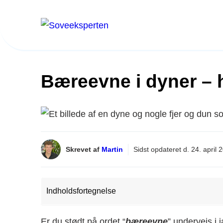
Hop
til
indhold
Bæreevne i dyner – 
Skrevet af
Martin
Sidst opdateret d.
24. april 
Indholdsfortegnelse
Er du stødt på ordet “
bæreevne
” undervejs i