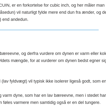
Hvornår skal dit
Så længe må du
UIN, er en forkortelse for cubic inch, og her måler man
barn begynde at
sove med en
sove med
sedun) vil naturligt fylde mere end dun fra ænder, og d
tyngdedyne
hovedpude?
) end andedun.
æreevne, og derfra vurdere om dynen er varm eller kol
ldets mængde, for at vurderer om dynen bedst egner sig 
lav fyldvægt) vil typisk ikke isolerer ligeså godt, som e
lig varm dyne, som har en lav bæreevne, men i stedet ha
nen føles varmere men samtidig også er en del tungere.