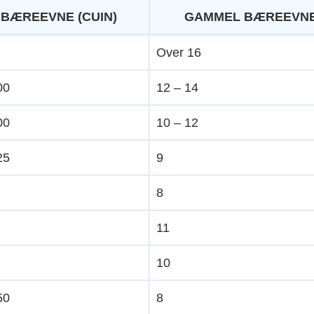
 BÆREEVNE (CUIN)
GAMMEL BÆREEVN
Over 16
00
12 – 14
00
10 – 12
25
9
8
11
10
50
8