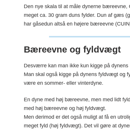
Den nye skala til at måle dynerne bæreevne, C
meget ca. 30 gram duns fylder. Dun af gæs (gå
har gåsedun altså en højere bæreevne (CUIN
Bæreevne og fyldvægt
Desværre kan man ikke kun kigge på dynens b
Man skal også kigge på dynens fyldvægt og fy
være en sommer- eller vinterdyne.
En dyne med høj bæreevne, men med lidt fyld (
med høj bæreevne og høj fyldvægt.
Men derimod er det også muligt at få en utro
meget fyld (høj fyldvægt). Det vil gøre at dy