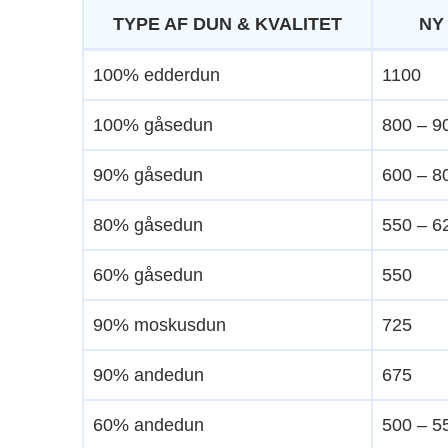
TYPE AF DUN & KVALITET
NY
100% edderdun
1100
100% gåsedun
800 – 9
90% gåsedun
600 – 8
80% gåsedun
550 – 6
60% gåsedun
550
90% moskusdun
725
90% andedun
675
60% andedun
500 – 5