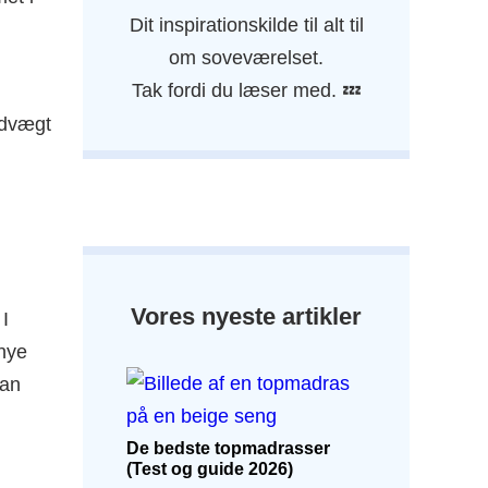
Tyngdedyner 10 kg
hovedpude test &
Dit inspirationskilde til alt til
anmeldelse
Tyngdedyner 11 kg
om soveværelset.
Relaxy Star
Tak fordi du læser med. 💤
hovedpuden test &
Tyngdedyner 13 kg
anmeldelse
ldvægt
Tyngdedyner 15 kg
Mayan Latex
hovedpuden test &
anmeldelse
Bambus
hovedpuden fra
Hugged test &
anmeldelse
Vores nyeste artikler
 I
Coolrest memory
 nye
foam hovedpude
kan
test & anmeldelse
CloudOne
De bedste topmadrasser
hovedpuden test &
(Test og guide 2026)
anmeldelse