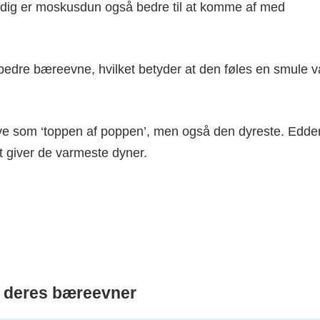
idig er moskusdun også bedre til at komme af med
dre bæreevne, hvilket betyder at den føles en smule 
krive som ‘toppen af poppen’, men også den dyreste. Edd
t giver de varmeste dyner.
og deres bæreevner